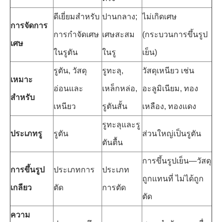
ดีเยี่ยมสำหรับ
ปานกลาง;
ไม่เกิดเศษ
การจัดการ
การกำจัดเศษ
เศษสะสม
(กระบวนการขึ้นรูป
เศษ
ในรูตัน
ในรู
เย็น)
รูตัน, วัสดุ
รูทะลุ,
วัสดุเหนียว เช่น
เหมาะ
อ่อนและ
เหล็กหล่อ,
อะลูมิเนียม, ทอง
สำหรับ
เหนียว
รูตันสั้น
เหลือง, ทองแดง
รูทะลุและรู
ประเภทรู
รูตัน
ส่วนใหญ่เป็นรูตัน
ตันตื้น
การขึ้นรูปเย็น—วัสดุ
การขึ้นรูป
ประเภทการ
ประเภท
ถูกแทนที่ ไม่ได้ถูก
เกลียว
ตัด
การตัด
ตัด
ความ