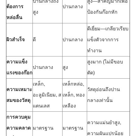
ปานกลางถึง
สูง—สำคัญมากเพื่อ
ต้องการ
ปานกลาง
สูง
ป้องกันก๊อกหัก
หล่อลื่น
ดีเยี่ยม—เกลียวเรียบ
ผิวสำเร็จ
ดี
ปานกลาง
แข็งตัวจากการ
ทำงาน
ความแข็ง
สูงมาก (ไม่มีขอบ
ปานกลาง
สูง
แรงของก๊อก
ตัด)
เหล็ก,
เหล็กหล่อ,
ความเหมาะ
วัสดุอ่อนถึงปาน
อะลูมิเนียม, ส
เหล็ก, ทอง
สมของวัสดุ
กลางเท่านั้น
แตนเลส
เหลือง
การควบคุม
ความแม่นยำสูง,
ความคลาด
มาตรฐาน
มาตรฐาน
ความผันแปรน้อย